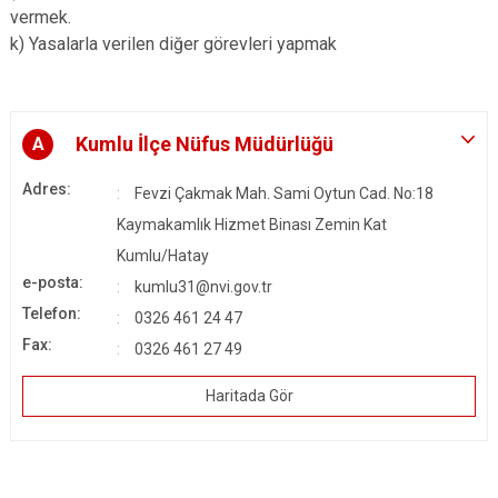
vermek.
k) Yasalarla verilen diğer görevleri yapmak
Kumlu İlçe Nüfus Müdürlüğü
A
Adres:
Fevzi Çakmak Mah. Sami Oytun Cad. No:18
Kaymakamlık Hizmet Binası Zemin Kat
Kumlu/Hatay
e-posta:
kumlu31@nvi.gov.tr
Telefon:
0326 461 24 47
Fax:
0326 461 27 49
Haritada Gör