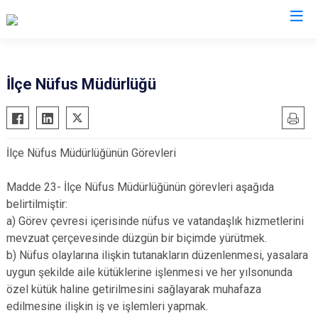
Hatay
İlçe Nüfus Müdürlüğü
Altınözü
Reyhanlı
Belen
Samandağ
İlçe Nüfus Müdürlüğünün Görevleri
Dörtyol
Yayladağı
Erzin
Payas
Madde 23- İlçe Nüfus Müdürlüğünün görevleri aşağıda
Hassa
Arsuz
belirtilmiştir:
a) Görev çevresi içerisinde nüfus ve vatandaşlık hizmetlerini
İskenderun
Antakya
mevzuat çerçevesinde düzgün bir biçimde yürütmek.
Kırıkhan
Defne
b) Nüfus olaylarına ilişkin tutanakların düzenlenmesi, yasalara
Kumlu
uygun şekilde aile kütüklerine işlenmesi ve her yılsonunda
özel kütük haline getirilmesini sağlayarak muhafaza
edilmesine ilişkin iş ve işlemleri yapmak.