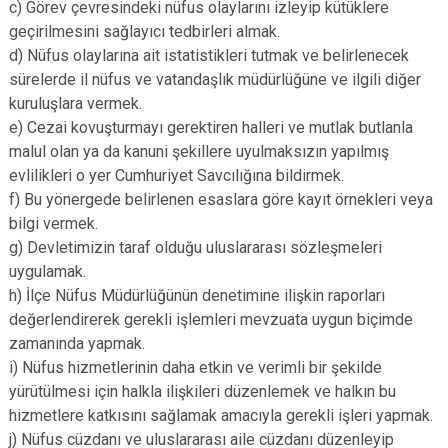
c) Görev çevresindeki nüfus olaylarını izleyip kütüklere
geçirilmesini sağlayıcı tedbirleri almak.
d) Nüfus olaylarına ait istatistikleri tutmak ve belirlenecek
sürelerde il nüfus ve vatandaşlık müdürlüğüne ve ilgili diğer
kuruluşlara vermek.
e) Cezai kovuşturmayı gerektiren halleri ve mutlak butlanla
malul olan ya da kanuni şekillere uyulmaksızın yapılmış
evlilikleri o yer Cumhuriyet Savcılığına bildirmek.
f) Bu yönergede belirlenen esaslara göre kayıt örnekleri veya
bilgi vermek.
g) Devletimizin taraf olduğu uluslararası sözleşmeleri
uygulamak.
h) İlçe Nüfus Müdürlüğünün denetimine ilişkin raporları
değerlendirerek gerekli işlemleri mevzuata uygun biçimde
zamanında yapmak.
i) Nüfus hizmetlerinin daha etkin ve verimli bir şekilde
yürütülmesi için halkla ilişkileri düzenlemek ve halkın bu
hizmetlere katkısını sağlamak amacıyla gerekli işleri yapmak.
j) Nüfus cüzdanı ve uluslararası aile cüzdanı düzenleyip