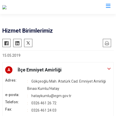
Hatay
Hizmet Birimlerimiz
Altınözü
Reyhanlı
Belen
Samandağ
15.05.2019
Dörtyol
Yayladağı
Erzin
Payas
İlçe Emniyet Amirliği
A
Hassa
Arsuz
Adres:
İskenderun
Antakya
Gökçeoğlu Mah. Atatürk Cad. Emniyet Amirliği
Kırıkhan
Binası Kumlu/Hatay
Defne
e-posta:
hataykumlu@egm.gov.tr
Kumlu
Telefon:
0326 461 26 72
Fax:
0326 461 24 03